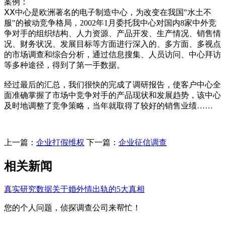
案例：
ⅩⅩ中心是欧洲著名的电子制造中心，为改变在我国"水土不
服"的被动竞争格局，2002年1月委托我中心对国内8家中外竞
争对手的组织结构、人力资源、产品开发、生产情况、销售情
况、财务状况、发展目标等方面进行深入的、多方面、多视点
的市场调查和综合分析，通过信息搜集、人员访问、中心拜访
等多种途径，得到了第一手数据。
经过最后的汇总，我们很快的完成了调研报告，使客户中心全
面准确掌握了市场中竞争对手的产品现状和发展趋势，该中心
及时地调整了竞争策略，当年就取得了较好的销售业绩……
上一篇：
企业打假维权
下一篇：
企业征信调查
相关新闻
真实研究数据关于婚外情出轨的5大真相
您的个人问题，侦探调查公司来帮忙！