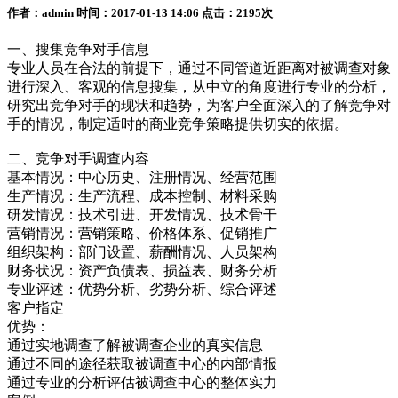
作者：admin 时间：2017-01-13 14:06 点击：2195次
一、搜集竞争对手信息
专业人员在合法的前提下，通过不同管道近距离对被调查对象
进行深入、客观的信息搜集，从中立的角度进行专业的分析，
研究出竞争对手的现状和趋势，为客户全面深入的了解竞争对
手的情况，制定适时的商业竞争策略提供切实的依据。
二、竞争对手调查内容
基本情况：中心历史、注册情况、经营范围
生产情况：生产流程、成本控制、材料采购
研发情况：技术引进、开发情况、技术骨干
营销情况：营销策略、价格体系、促销推广
组织架构：部门设置、薪酬情况、人员架构
财务状况：资产负债表、损益表、财务分析
专业评述：优势分析、劣势分析、综合评述
客户指定
优势：
通过实地调查了解被调查企业的真实信息
通过不同的途径获取被调查中心的内部情报
通过专业的分析评估被调查中心的整体实力