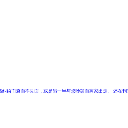
纠纷而避而不见面，或是另一半与您吵架而离家出走。 还在刊登