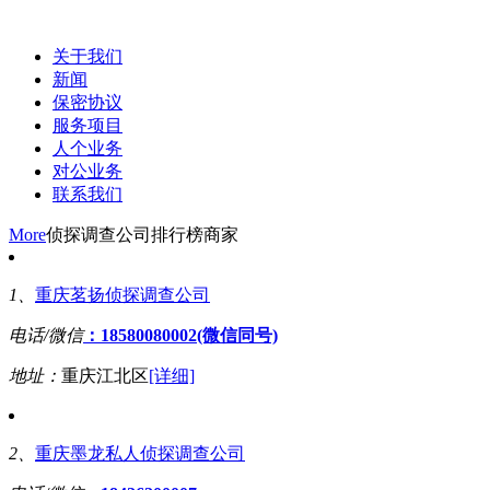
关于我们
新闻
保密协议
服务项目
人个业务
对公业务
联系我们
More
侦探调查公司排行榜商家
1、
重庆茗扬侦探调查公司
电话/微信
：18580080002(微信同号)
地址：
重庆江北区
[详细]
2、
重庆墨龙私人侦探调查公司