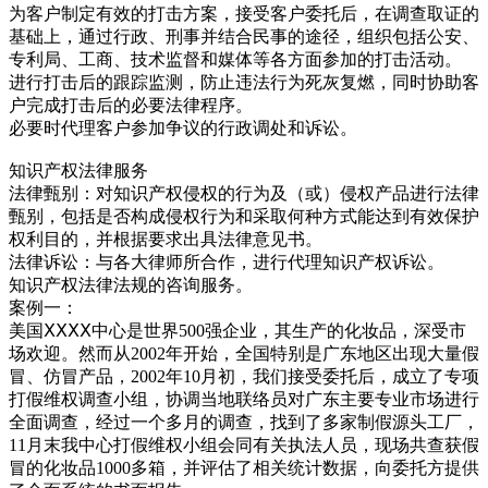
为客户制定有效的打击方案，接受客户委托后，在调查取证的
基础上，通过行政、刑事并结合民事的途径，组织包括公安、
专利局、工商、技术监督和媒体等各方面参加的打击活动。
进行打击后的跟踪监测，防止违法行为死灰复燃，同时协助客
户完成打击后的必要法律程序。
必要时代理客户参加争议的行政调处和诉讼。
知识产权法律服务
法律甄别：对知识产权侵权的行为及（或）侵权产品进行法律
甄别，包括是否构成侵权行为和采取何种方式能达到有效保护
权利目的，并根据要求出具法律意见书。
法律诉讼：与各大律师所合作，进行代理知识产权诉讼。
知识产权法律法规的咨询服务。
案例一：
美国ⅩⅩⅩⅩ中心是世界500强企业，其生产的化妆品，深受市
场欢迎。然而从2002年开始，全国特别是广东地区出现大量假
冒、仿冒产品，2002年10月初，我们接受委托后，成立了专项
打假维权调查小组，协调当地联络员对广东主要专业市场进行
全面调查，经过一个多月的调查，找到了多家制假源头工厂，
11月末我中心打假维权小组会同有关执法人员，现场共查获假
冒的化妆品1000多箱，并评估了相关统计数据，向委托方提供