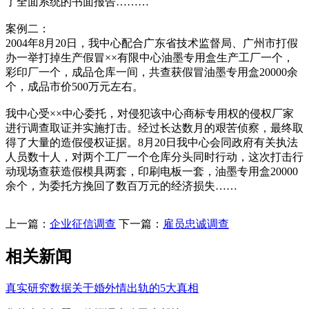
了全面系统的书面报告………
案例二：
2004年8月20日，我中心配合广东省技术监督局、广州市打假
办一举打掉生产假冒××有限中心油墨专用盒生产工厂一个，
彩印厂一个，成品仓库一间，共查获假冒油墨专用盒20000余
个，成品市价500万元左右。
我中心受××中心委托，对侵犯该中心商标专用权的侵权厂家
进行调查取证并实施打击。经过长达数月的艰苦侦察，最终取
得了大量的造假侵权证据。8月20日我中心会同政府有关执法
人员数十人，对两个工厂一个仓库分头同时行动，这次打击行
动现场查获造假模具两套，印刷电板一套，油墨专用盒20000
余个，为委托方挽回了数百万元的经济损失……
上一篇：
企业征信调查
下一篇：
雇员忠诚调查
相关新闻
真实研究数据关于婚外情出轨的5大真相