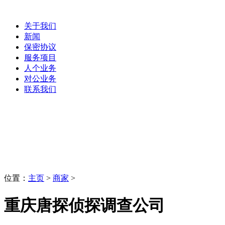
关于我们
新闻
保密协议
服务项目
人个业务
对公业务
联系我们
商家
LaoBing
位置：
主页
>
商家
>
重庆唐探侦探调查公司