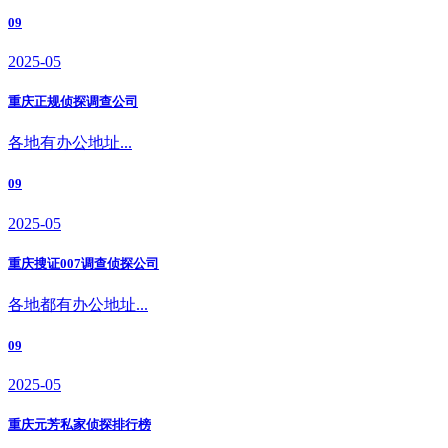
09
2025-05
重庆正规侦探调查公司
各地有办公地址...
09
2025-05
重庆搜证007调查侦探公司
各地都有办公地址...
09
2025-05
重庆元芳私家侦探排行榜