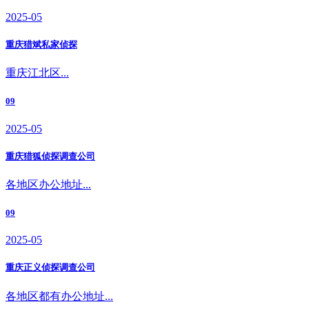
2025-05
重庆猎斌私家侦探
重庆江北区...
09
2025-05
重庆猎狐侦探调查公司
各地区办公地址...
09
2025-05
重庆正义侦探调查公司
各地区都有办公地址...