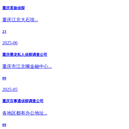
重庆茗扬侦探
重庆江北大石坝...
23
2025-06
重庆墨龙私人侦探调查公司
重庆市江北嘴金融中心...
09
2025-05
重庆百事通侦探调查公司
各地区都有办公地址...
09