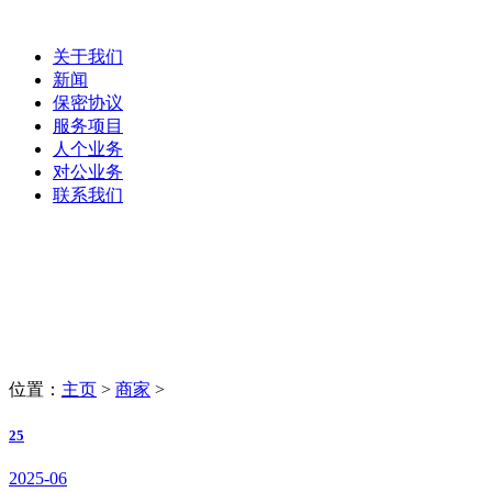
关于我们
新闻
保密协议
服务项目
人个业务
对公业务
联系我们
商家
LaoBing
位置：
主页
>
商家
>
25
2025-06